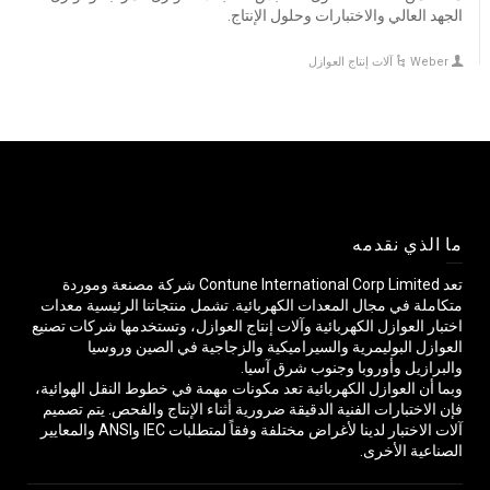
الجهد العالي والاختبارات وحلول الإنتاج.
Weber
آلات إنتاج العوازل
ما الذي نقدمه
تعد Contune International Corp Limited شركة مصنعة وموردة
متكاملة في مجال المعدات الكهربائية. تشمل منتجاتنا الرئيسية معدات
اختبار العوازل الكهربائية وآلات إنتاج العوازل، وتستخدمها شركات تصنيع
العوازل البوليمرية والسيراميكية والزجاجية في الصين وروسيا
والبرازيل وأوروبا وجنوب شرق آسيا.
وبما أن العوازل الكهربائية تعد مكونات مهمة في خطوط النقل الهوائية،
فإن الاختبارات الفنية الدقيقة ضرورية أثناء الإنتاج والفحص. يتم تصميم
آلات الاختبار لدينا لأغراض مختلفة وفقاً لمتطلبات IEC وANSI والمعايير
الصناعية الأخرى.