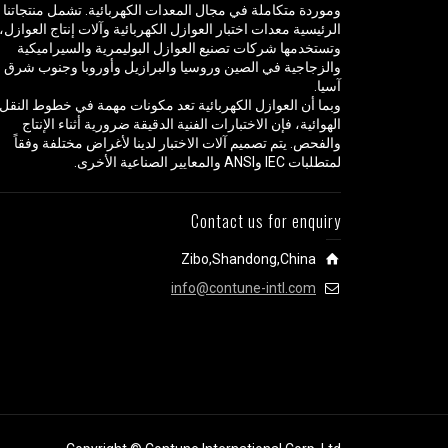
وموردة متكاملة في مجال المعدات الكهربائية. تشمل منتجاتنا
الرئيسية معدات اختبار العوازل الكهربائية وآلات إنتاج العوازل،
وتستخدمها شركات تصنيع العوازل البوليمرية والسيراميكية
والزجاجية في الصين وروسيا والبرازيل وأوروبا وجنوب شرق
آسيا.
وبما أن العوازل الكهربائية تعد مكونات مهمة في خطوط النقل
الهوائية، فإن الاختبارات الفنية الدقيقة ضرورية أثناء الإنتاج
والفحص. يتم تصميم آلات الاختبار لدينا لأغراض مختلفة وفقاً
لمتطلبات IEC وANSI والمعايير الصناعية الأخرى.
Contact us for enquiry
Zibo,Shandong,China
info@contune-intl.com