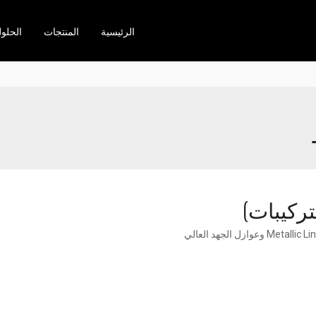
الرئيسية
المنتجات
الحلو
ركيبات)
مقالة من Contune حول مقالة فنية: Metallic Line Accessory (Fittings) وعوازل الجهد العالي