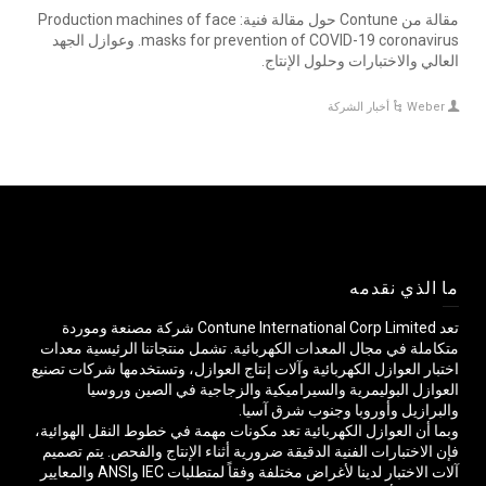
مقالة من Contune حول مقالة فنية: Production machines of face
masks for prevention of COVID-19 coronavirus. وعوازل الجهد
العالي والاختبارات وحلول الإنتاج.
Weber
أخبار الشركة
ما الذي نقدمه
تعد Contune International Corp Limited شركة مصنعة وموردة
متكاملة في مجال المعدات الكهربائية. تشمل منتجاتنا الرئيسية معدات
اختبار العوازل الكهربائية وآلات إنتاج العوازل، وتستخدمها شركات تصنيع
العوازل البوليمرية والسيراميكية والزجاجية في الصين وروسيا
والبرازيل وأوروبا وجنوب شرق آسيا.
وبما أن العوازل الكهربائية تعد مكونات مهمة في خطوط النقل الهوائية،
فإن الاختبارات الفنية الدقيقة ضرورية أثناء الإنتاج والفحص. يتم تصميم
آلات الاختبار لدينا لأغراض مختلفة وفقاً لمتطلبات IEC وANSI والمعايير