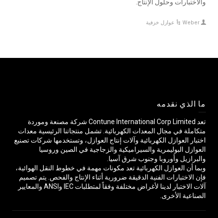
والاختبارات وحلول الإنتاج.
Weber
عوازل خزفية
ما الذي نقدمه
تعد Contune International Corp Limited شركة مصنعة وموردة
متكاملة في مجال المعدات الكهربائية. تشمل منتجاتنا الرئيسية معدات
اختبار العوازل الكهربائية وآلات إنتاج العوازل، وتستخدمها شركات تصنيع
العوازل البوليمرية والسيراميكية والزجاجية في الصين وروسيا
والبرازيل وأوروبا وجنوب شرق آسيا.
وبما أن العوازل الكهربائية تعد مكونات مهمة في خطوط النقل الهوائية،
فإن الاختبارات الفنية الدقيقة ضرورية أثناء الإنتاج والفحص. يتم تصميم
آلات الاختبار لدينا لأغراض مختلفة وفقاً لمتطلبات IEC وANSI والمعايير
الصناعية الأخرى.