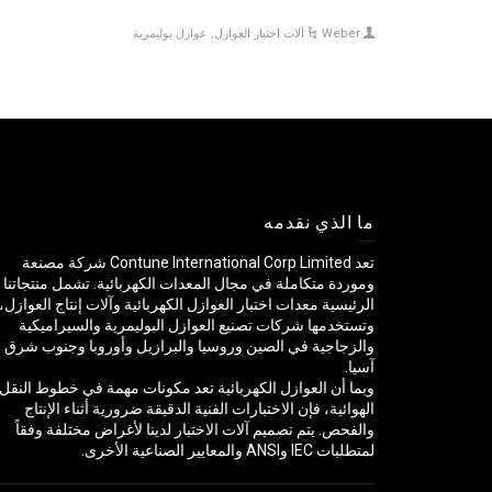
Weber
آلات اختبار العوازل
,
عوازل بوليمرية
ما الذي نقدمه
تعد Contune International Corp Limited شركة مصنعة
وموردة متكاملة في مجال المعدات الكهربائية. تشمل منتجاتنا
الرئيسية معدات اختبار العوازل الكهربائية وآلات إنتاج العوازل،
وتستخدمها شركات تصنيع العوازل البوليمرية والسيراميكية
والزجاجية في الصين وروسيا والبرازيل وأوروبا وجنوب شرق
آسيا.
وبما أن العوازل الكهربائية تعد مكونات مهمة في خطوط النقل
الهوائية، فإن الاختبارات الفنية الدقيقة ضرورية أثناء الإنتاج
والفحص. يتم تصميم آلات الاختبار لدينا لأغراض مختلفة وفقاً
لمتطلبات IEC وANSI والمعايير الصناعية الأخرى.