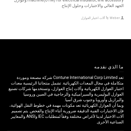
machine(UTM) for electrical insulator, line accessory وعوازل
الجهد العالي والاختبارات وحلول الإنتاج.
Weber
آلات اختبار العوازل
ما الذي نقدمه
تعد Contune International Corp Limited شركة مصنعة وموردة
متكاملة في مجال المعدات الكهربائية. تشمل منتجاتنا الرئيسية معدات
اختبار العوازل الكهربائية وآلات إنتاج العوازل، وتستخدمها شركات تصنيع
العوازل البوليمرية والسيراميكية والزجاجية في الصين وروسيا
والبرازيل وأوروبا وجنوب شرق آسيا.
وبما أن العوازل الكهربائية تعد مكونات مهمة في خطوط النقل الهوائية،
فإن الاختبارات الفنية الدقيقة ضرورية أثناء الإنتاج والفحص. يتم تصميم
آلات الاختبار لدينا لأغراض مختلفة وفقاً لمتطلبات IEC وANSI والمعايير
الصناعية الأخرى.